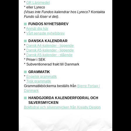
*
GR Läromedel
* eller Lyreco
(Visas inte Fundos kalendrar hos Lyreco? Kontakta
Fundo så löser vi det).
FUNDOS NYHETSBREV
*
Anmäl dig här
*
Vårt senaste nyhetsbrev
DANSKA KALENDRAR
*
Dansk A4-kalender - liggende
*
Dansk A5-kalender - liggende
*
Dansk A5-kalender - stående
* Priser i SEK
* Subventionerad frakt till Danmark
GRAMMATIK
*
Engelsk grammatik
*
Tysk grammatik
Grammatikböckerna beställs från
Bjerre Forlag i
Danmark
HANDGJORDA KALENDERFODRAL OCH
SILVERSMYCKEN
Bokfodral och silversmycken från Kreativ Design