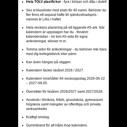
Hela TOLV plastfickor
- fyra i början och åtta i slutet!
Sex st klasslistor med plats för 40 namn. Behöver du
fler finns ett separat häfte till självkostnadspris -
namnet är Lilla r-häftet.
Hela veckans planering på ett liggande A5-ark. När
kalendern är uppslagen har du - förutom
kalendersidan - en tom A5-sida för egna
anteckningar, skisser m.m.
Tomma sidor för anteckningar - du behöver inte bära
med dig kollegieblock eller pärm.
Kan även hängas på väggen.
Kalendern täcker läsåret 2026 / 2027.
Kalendern innehåller 64 veckouppslag 2026-06-22
– 2027-09-05.
Översikter för läsåren 2026/2027 samt 2027/2028.
Används i förskola, fritids, grundskola, gymnasium
högskola samt mängder av offentliga och privata
verksamheter..
Kraftigt omslag.
Gummiband för att hålla ihop kalendern.