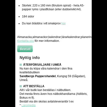
Storlek: 220 x 160 mm (förutom spiral) - hela A5-
papper ryms i plastfickan (eller dubbelvikt A4).
184 sidor
Du kan bläddra i ett smakprov
här
Almanacka;almanackor;kalendrar;lärarkalendrar;planering;kalender;l
Kontakta oss
för mer information.
Nyttig info
ÅTERFÖRSÄLJARE I UMEÅ
Nu kan du köpa våra kalendrar i den fina
kvalitetsbutiken
Sandbergs Pappershandel
, Kungsg 59 (Gågatan),
Umeå.
ATT BESTÄLLA
Allt i vår butik kan beställas i nätbutiken.
Det mesta finns även hos nätbokhandlarna (Adlibris,
Bokus m fl).
Beställ via din skolas avtalsleverantör t ex
*
Läromedia